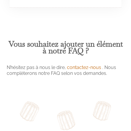
boutiques » sur notre site internet.
Voir Nos Boutiques
Les produits Les Bonnes Choses sont
disponibles en Click & Collect
seulement dans les boutiques
Vous souhaitez ajouter un élément
estampillées par ce logo
à notre FAQ ?
Voir les boutiques
N’hésitez pas à nous le dire,
contactez-nous
. Nous
complèterons notre FAQ selon vos demandes.