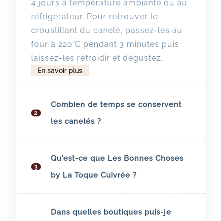
4 jours à température ambiante ou au
réfrigérateur. Pour retrouver le
croustillant du canelé, passez-les au
four à 220°C pendant 3 minutes puis
laissez-les refroidir et dégustez.
En savoir plus
Combien de temps se conservent
2
les canelés ?
Nos canelés se conservent idéalement
Qu'est-ce que Les Bonnes Choses
3
4 jours à température ambiante ou au
by La Toque Cuivrée ?
réfrigérateur. Pour retrouvez le
croustillant du canelé, passez-les au
Les produits Les Bonnes Choses by La
four à 220°C pendant 3 minutes puis
Dans quelles boutiques puis-je