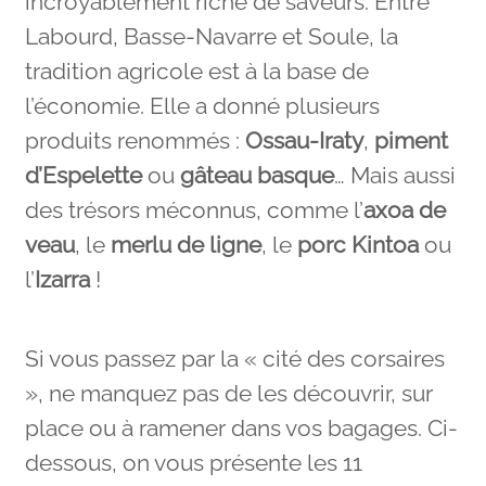
incroyablement riche de saveurs. Entre
Labourd, Basse-Navarre et Soule, la
tradition agricole est à la base de
l’économie. Elle a donné plusieurs
produits renommés :
Ossau-Iraty
,
piment
d’Espelette
ou
gâteau basque
… Mais aussi
des trésors méconnus, comme l’
axoa de
veau
, le
merlu de ligne
, le
porc Kintoa
ou
l’
Izarra
!
Si vous passez par la « cité des corsaires
», ne manquez pas de les découvrir, sur
place ou à ramener dans vos bagages. Ci-
dessous, on vous présente les 11